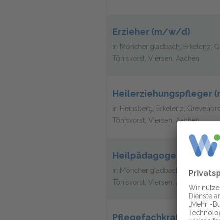
Erzieher (m/w/d)
in Mönchengladbach, Erkelenz, Gre
Tönisvorst, Viersen, Aachen
Heilerziehungspfleger 
in Heinsberg, Erkelenz, Grevenbro
Tönisvorst, Viersen, Aachen
Heilpädagoge (m/w/d)
in Mönchengladbach, Erkelenz, Gre
Tönisvorst, Viersen, Aachen
Pflegefachkraft (m/w/d