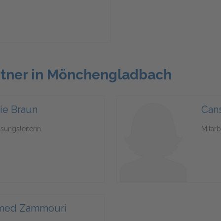
rtner in Mönchengladbach
ie Braun
Can
sungsleiterin
Mitar
med Zammouri