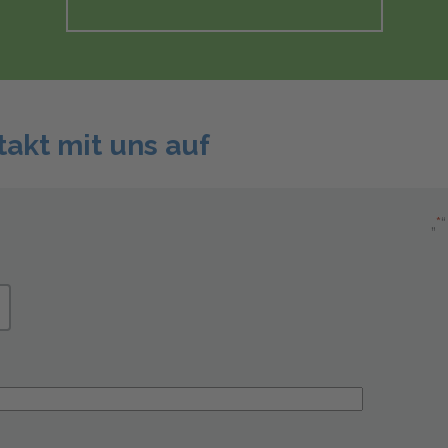
akt mit uns auf
„
*
“