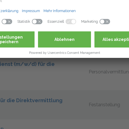
Festanstellung
ich, Jülich, Mönchengladbach, Nettetal,
vermittlung (m/w/d)
Personalvermittlu
ienst (m/w/d) für die
Personalvermittlu
ür die Direktvermittlung
Festanstellung