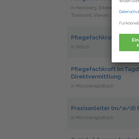
in Heinsberg, Erkelenz, Grevenbro
Tönisvorst, Viersen, Aachen
Pflegefachkraft Direkt
in Willich
Pflegefachkraft im Tagd
Direktvermittlung
in Mönchengladbach
Praxisanleiter (m/w/d) f
in Mönchengladbach