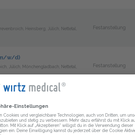
Festanstellung
venbroich, Heinsberg, Jülich, Nettetal,
(m/w/d)
Festanstellung
ich, Jülich, Mönchengladbach, Nettetal,
Festanstellung
venbroich, Heinsberg, Jülich, Nettetal,
)