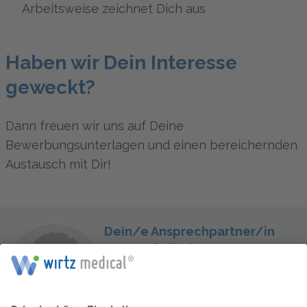
Arbeitsweise zeichnet Dich aus
Haben wir Dein Interesse
geweckt?
Dann freuen wir uns auf Deine
Bewerbungsunterlagen und einen bereichernden
Austausch mit Dir!
Dein/e Ansprechpartner/in
Cansu Büyükulusoy
Mitarbeiter- und
Kundenberaterin