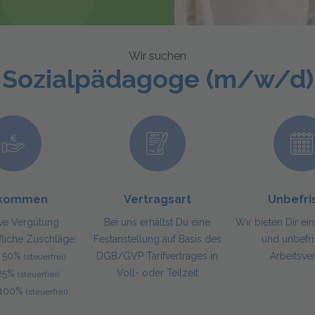
Sozialpädagoge (m/w/d)
nkommen
Vertragsart
Unbefri
ive Vergütung
Bei uns erhältst Du eine
Wir bieten Dir ei
fliche Zuschläge:
Festanstellung auf Basis des
und unbefri
g 50%
DGB/GVP Tarifvertrages in
Arbeitsve
(steuerfrei)
Voll- oder Teilzeit
 25%
(steuerfrei)
g 100%
(steuerfrei)