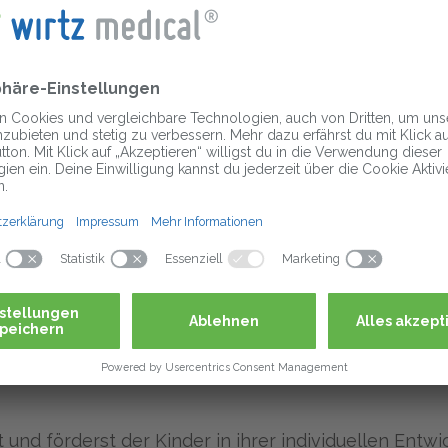
 uns attraktive Mitarbeiterangebote in Form von Ra
ionen bei über 1.500 Anbietern
 erfolgreich weiter und sichere Dir eine Werbe- Prä
st von attraktiven Arbeitgeberzuschüssen für Deine b
rge und vermögenswirksame Leistungen
 Du stets feste & erfahrene Ansprechpartner, die sic
rn
fgaben
die Planung, Durchführung und Auswertung pädagog
 und förderst der Kinder in ihrer individuellen Entw