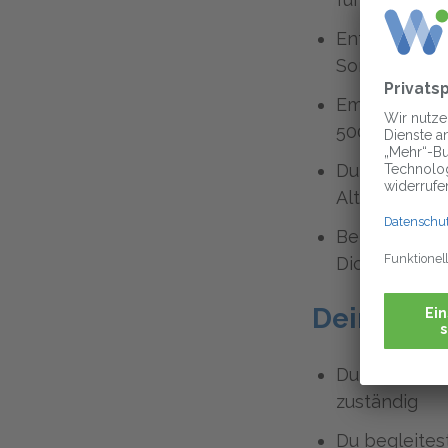
Entdecke bei
Sonderkondit
Empfehle uns
500,00 €
Du profitier
Altersvorso
Bei uns hast
Dich kümme
Deine Au
Du bist für 
zuständig
Du begleitest