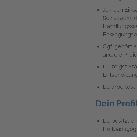
Je nach Eins
Sozialraum, 
Handlungswei
Bewegungse
Ggf. gehört 
und die Proj
Du zeigst St
Entscheidung
Du arbeitest
Dein Profi
Du besitzt e
Heilpädagoge