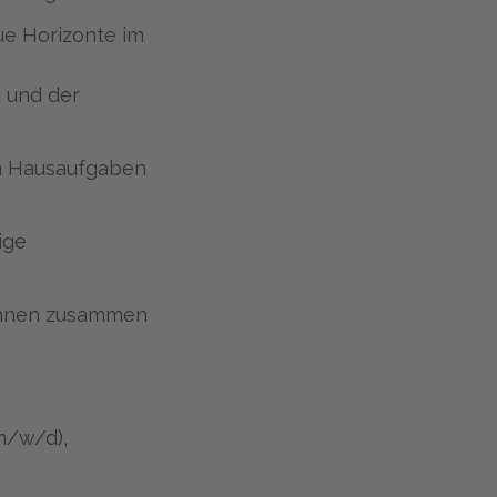
ue Horizonte im
 und der
on Hausaufgaben
ige
:innen zusammen
m/w/d),