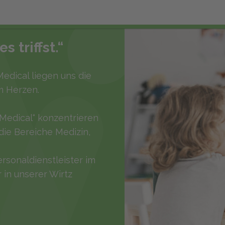
 triffst.“
edical liegen uns die
m Herzen.
Medical“ konzentrieren
die Bereiche Medizin,
ersonaldienstleister im
in unserer Wirtz