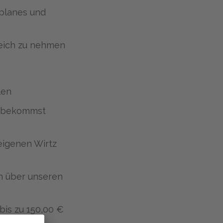
tplanes und
leich zu nehmen
len
d bekommst
eigenen Wirtz
en über unseren
bis zu 150,00 €