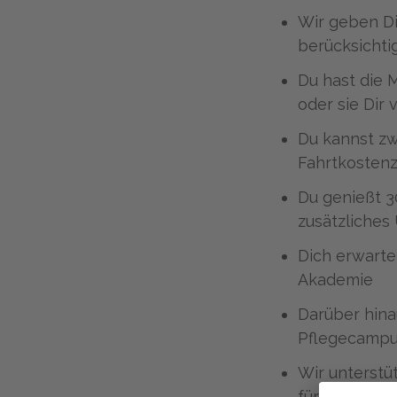
Wir geben Di
berücksichti
Du hast die 
oder sie Dir 
Du kannst zw
Fahrtkosten
Du genießt 3
zusätzliches
Dich erwarte
Akademie
Darüber hina
Pflegecampu
Wir unterstü
für einen Kit