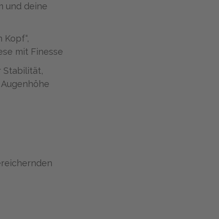
m und deine
 Kopf“,
ese mit Finesse
Stabilität,
f Augenhöhe
ereichernden