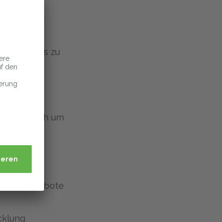
batten und
mie von bis zu
etriebliche
h persönlich um
ischer Angebote
icklung