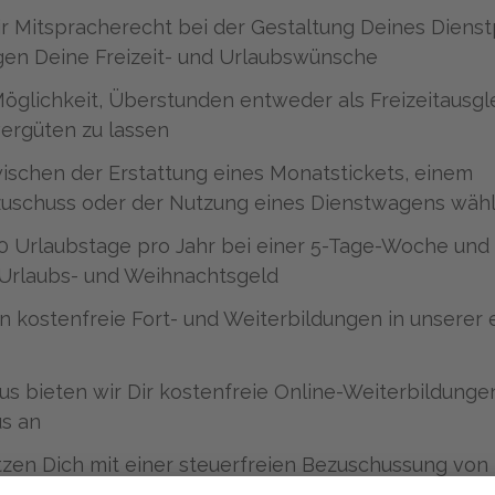
r Mitspracherecht bei der Gestaltung Deines Diens
gen Deine Freizeit- und Urlaubswünsche
Möglichkeit, Überstunden entweder als Freizeitausg
vergüten zu lassen
ischen der Erstattung eines Monatstickets, einem
zuschuss oder der Nutzung eines Dienstwagens wäh
0 Urlaubstage pro Jahr bei einer 5-Tage-Woche un
 Urlaubs- und Weihnachtsgeld
n kostenfreie Fort- und Weiterbildungen in unserer 
us bieten wir Dir kostenfreie Online-Weiterbildung
s an
tzen Dich mit einer steuerfreien Bezuschussung von 
aplatz