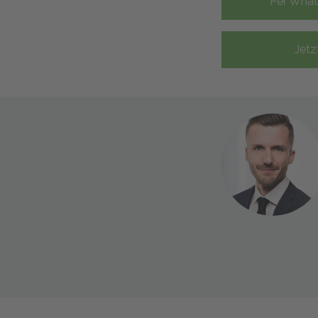
Per Wha
Jetz