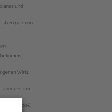
tplanes und
leich zu nehmen
len
d bekommst
eigenen Wirtz
en über unseren
bis zu 150,00€