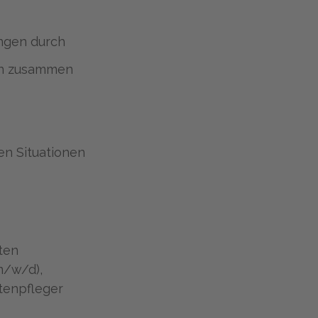
ngen durch
nen zusammen
en Situationen
ten
m/w/d),
ltenpfleger