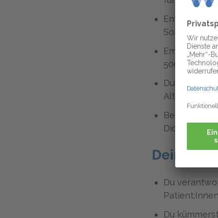
Entdecke bei
Sonderkondit
Empfehle uns
500,00 €
Du profitier
Altersvorso
Bei uns hast
Dich kümme
Deine Au
Du verantwor
Patient:Inne
Du kümmerst