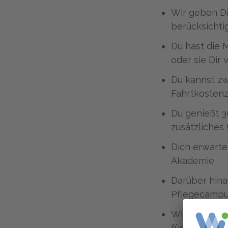
Wir geben Di
berücksichti
Du hast die 
oder sie Dir 
Du kannst zw
Fahrtkosten
Du genießt 3
zusätzliches
Dich erwarte
Akademie
Darüber hina
Pflegecampu
Wir unterstü
für einen Kit