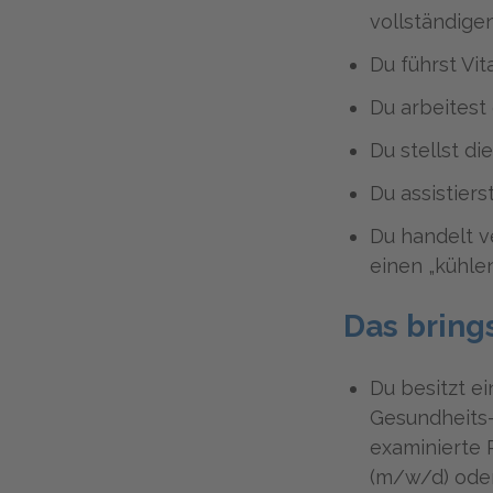
vollständige
Du führst Vi
Du arbeitest
Du stellst d
Du assistiers
Du handelt v
einen „kühle
Das bring
Du besitzt e
Gesundheits
examinierte 
(m/w/d) oder