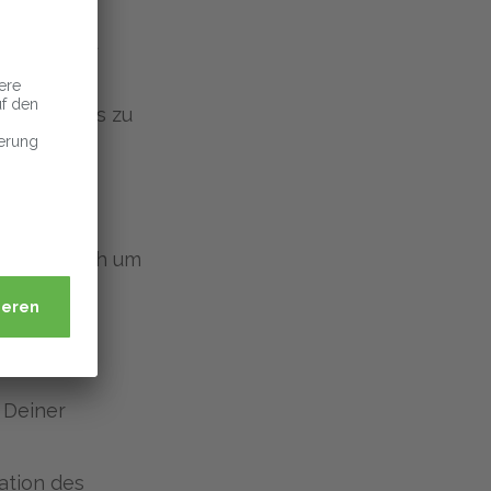
batten und
mie von bis zu
etriebliche
h persönlich um
 Deiner
ation des