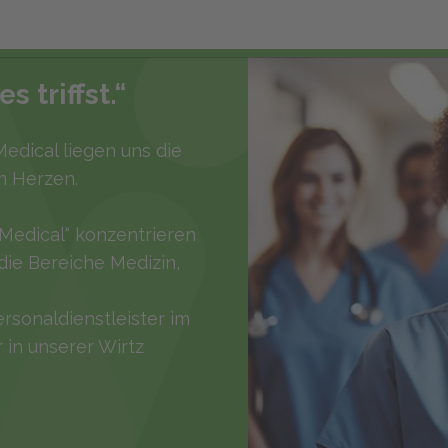
 triffst.“
edical liegen uns die
m Herzen.
Medical“ konzentrieren
die Bereiche Medizin,
ersonaldienstleister im
in unserer Wirtz