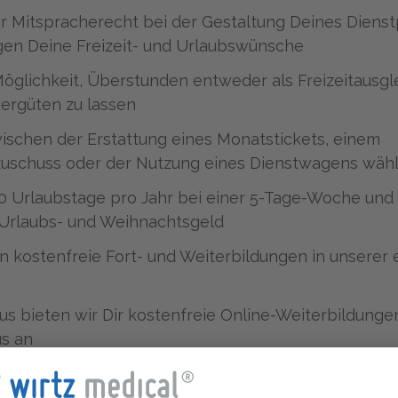
r Mitspracherecht bei der Gestaltung Deines Diens
gen Deine Freizeit- und Urlaubswünsche
Möglichkeit, Überstunden entweder als Freizeitausg
vergüten zu lassen
ischen der Erstattung eines Monatstickets, einem
zuschuss oder der Nutzung eines Dienstwagens wäh
0 Urlaubstage pro Jahr bei einer 5-Tage-Woche un
 Urlaubs- und Weihnachtsgeld
n kostenfreie Fort- und Weiterbildungen in unserer 
us bieten wir Dir kostenfreie Online-Weiterbildung
s an
tzen Dich mit einer steuerfreien Bezuschussung von 
aplatz