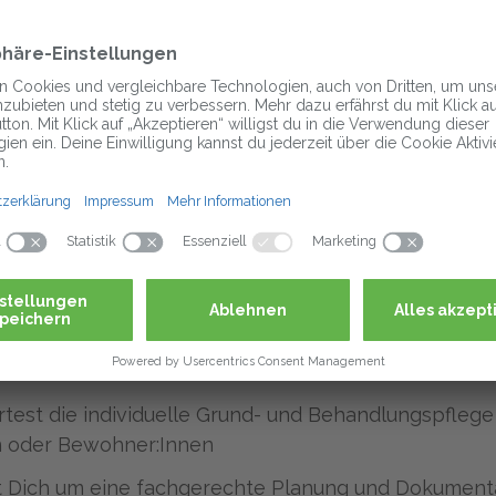
 uns attraktive Mitarbeiterangebote in Form von Ra
ionen bei über 1.500 Anbietern
 erfolgreich weiter und sichere Dir eine Werbe- Prä
st von attraktiven Arbeitgeberzuschüssen für Deine b
rge und vermögenswirksame Leistungen
 Du stets feste & erfahrene Ansprechpartner, die sic
rn
fgaben
test die individuelle Grund- und Behandlungspflege
n oder Bewohner:Innen
 Dich um eine fachgerechte Planung und Dokument