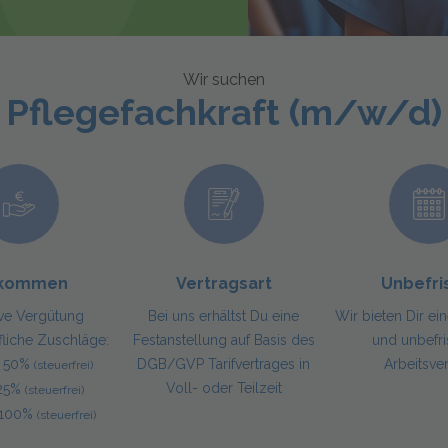
Pflegefachkraft (m/w/d)
nkommen
Vertragsart
Unbefri
ive Vergütung
Bei uns erhältst Du eine
Wir bieten Dir ei
fliche Zuschläge:
Festanstellung auf Basis des
und unbefri
g 50%
DGB/GVP Tarifvertrages in
Arbeitsve
(steuerfrei)
Voll- oder Teilzeit
 25%
(steuerfrei)
g 100%
(steuerfrei)