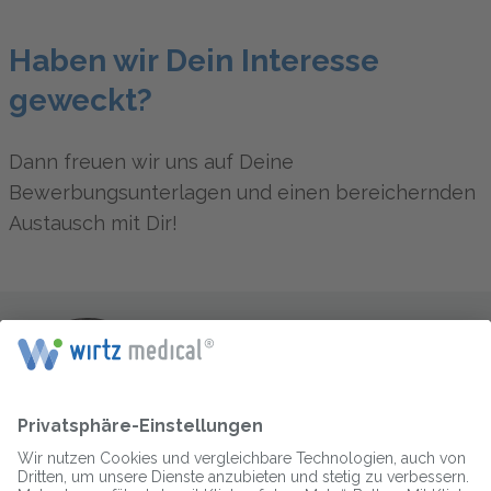
Haben wir Dein Interesse
geweckt?
Dann freuen wir uns auf Deine
Bewerbungsunterlagen und einen bereichernden
Austausch mit Dir!
Dein/e Ansprechpartner/in
Ceyda Yakut
Mitarbeiter- und
Kundenberaterin
Telefon: 0203-600 129 60